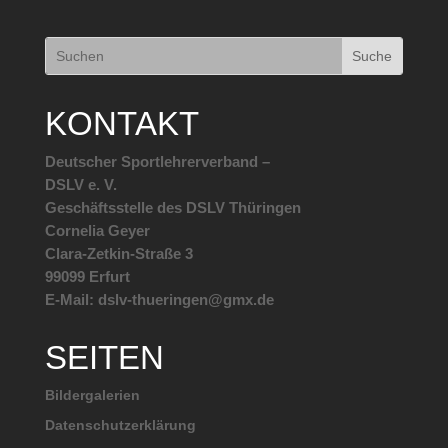
KONTAKT
Deutscher Sportlehrerverband –
DSLV e. V.
Geschäftsstelle des DSLV Thüringen
Cornelia Geyer
Clara-Zetkin-Straße 3
99099 Erfurt
E-Mail: dslv-thueringen@gmx.de
SEITEN
Bildergalerien
Datenschutzerklärung