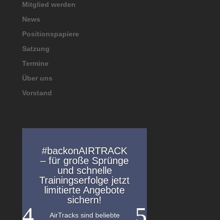
Mitglied werden
News
Positionspapiere
Satzung
Termine
Über uns
Vorstand
#backonAIRTRACK
– für große Sprünge
und schnelle
Trainingserfolge jetzt
limitierte Angebote
sichern!
AirTracks sind beliebte