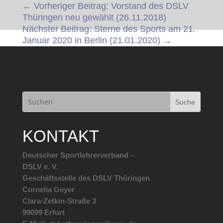
←
Vorheriger Beitrag: Vorstand des DSLV
Thüringen neu gewählt (26.11.2018)
Nächster Beitrag: Sterne des Sports am 21.
Januar 2020 in Berlin (21.01.2020)
→
KONTAKT
Deutscher Sportlehrerverband –
DSLV e. V.
Geschäftsstelle des DSLV Thüringen
Cornelia Geyer
Clara-Zetkin-Straße 3
99099 Erfurt