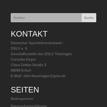
KONTAKT
Deutscher Sportlehrerverband –
DSLV e. V.
Geschäftsstelle des DSLV Thüringen
Cornelia Geyer
Clara-Zetkin-Straße 3
99099 Erfurt
E-Mail: dslv-thueringen@gmx.de
SEITEN
Bildergalerien
Datenschutzerklärung